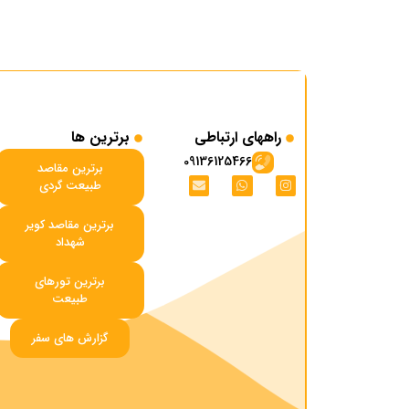
راههای ارتباطی
برترین ها
09136125466
برترین مقاصد
طبیعت گردی
برترین مقاصد کویر
شهداد
برترین تورهای
طبیعت
گزارش های سفر