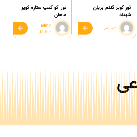
تور کویر گندم بریان
تور اکو کمپ ستاره کویر
ت
شهداد
ماهان
ش
admin
۲ سال قبل
۲ سال قبل
تماس بگیرید
عی